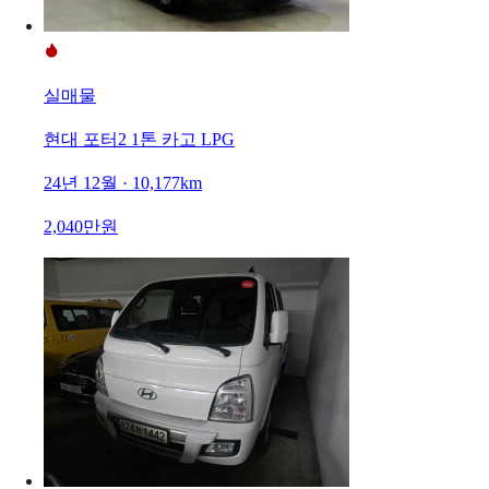
실매물
현대 포터2 1톤 카고 LPG
24년 12월 · 10,177km
2,040만원