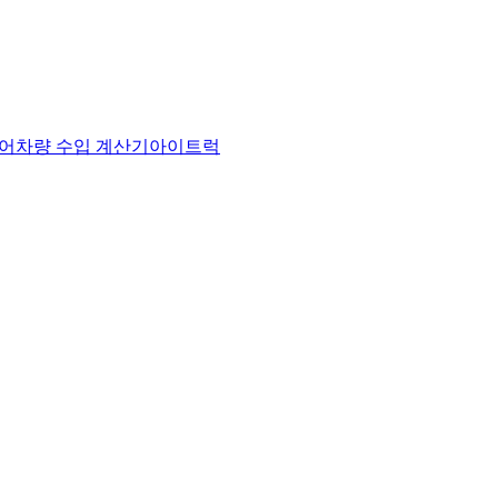
어
차량 수입 계산기
아이트럭