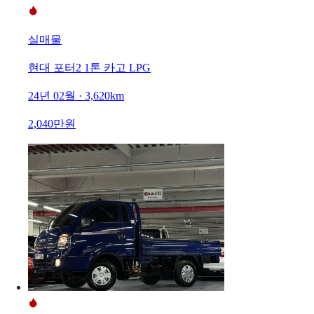
실매물
현대 포터2 1톤 카고 LPG
24년 02월 · 3,620km
2,040만원