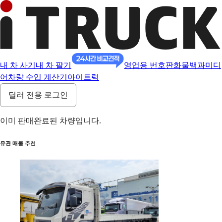
내 차 사기
내 차 팔기
영업용 번호판
화물백과
미디
어
차량 수입 계산기
아이트럭
딜러 전용 로그인
이미 판매완료된 차량입니다.
유관 매물 추천