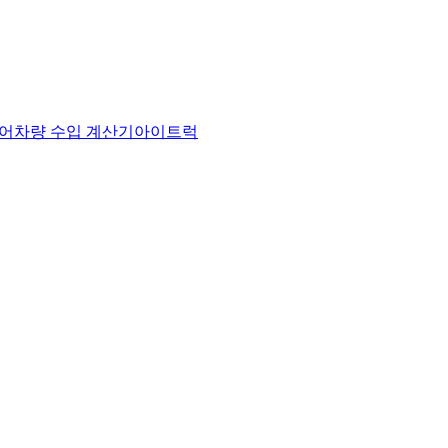
어
차량 수입 계산기
아이트럭