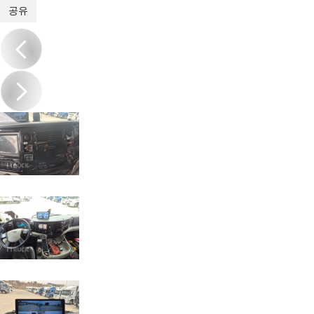
1
/
19
공유