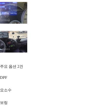
주요 옵션
2
건
DPF
요소수
보링