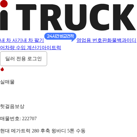
내 차 사기
내 차 팔기
영업용 번호판
화물백과
미디
어
차량 수입 계산기
아이트럭
딜러 전용 로그인
실매물
헛걸음보상
매물번호: 222707
현대 메가트럭 280 후축 윙바디 5톤 수동