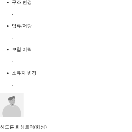
구조 변경
-
압류/저당
-
보험 이력
-
소유자 변경
-
허도훈
화성트럭(화성)