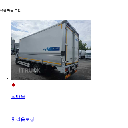
유관 매물 추천
실매물
헛걸음보상