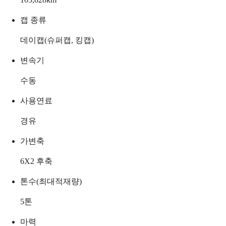
캡 종류
데이캡(슈퍼캡, 킹캡)
변속기
수동
사용연료
경유
가변축
6X2 후축
톤수(최대적재량)
5
톤
마력