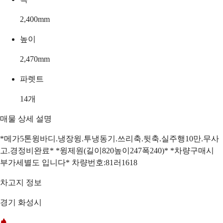
2,400
mm
높이
2,470
mm
파렛트
14
개
매물 상세 설명
*메가5톤윙바디.냉장윙.투냉동기.쓰리축.뒷축.실주행10만.무사
고.경정비완료* *윙제원(길이820높이247폭240)* *차량구매시
부가세별도 입니다* 차량번호:81러1618
차고지 정보
경기 화성시