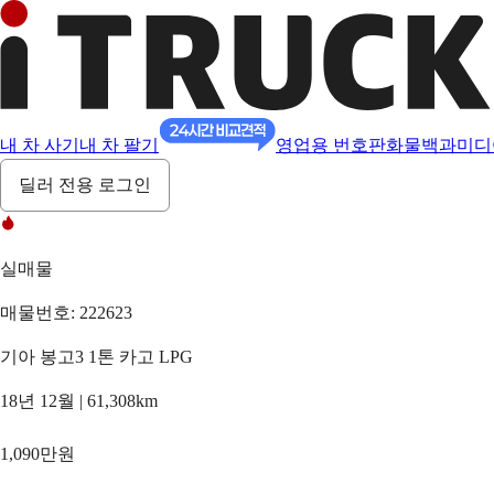
내 차 사기
내 차 팔기
영업용 번호판
화물백과
미디
딜러 전용 로그인
실매물
매물번호: 222623
기아 봉고3 1톤 카고 LPG
18년 12월 | 61,308km
1,090만원