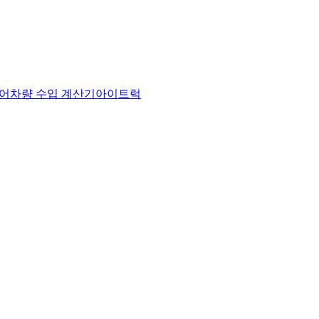
어
차량 수입 계산기
아이트럭