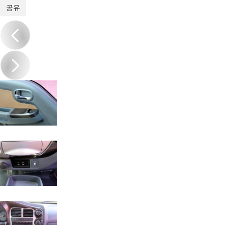
1
/
16
공유