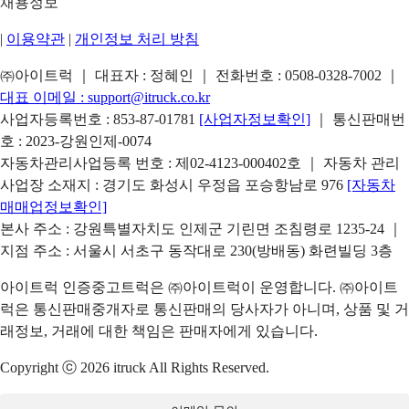
채용정보
|
이용약관
|
개인정보 처리 방침
㈜아이트럭 ｜ 대표자 : 정혜인 ｜ 전화번호 :
0508-0328-7002
｜
대표 이메일 :
support@itruck.co.kr
사업자등록번호 : 853-87-01781
[사업자정보확인]
｜ 통신판매번
호 : 2023-강원인제-0074
자동차관리사업등록 번호 : 제02-4123-000402호 ｜ 자동차 관리
사업장 소재지 : 경기도 화성시 우정읍 포승항남로 976
[자동차
매매업정보확인]
본사 주소 : 강원특별자치도 인제군 기린면 조침령로 1235-24 ｜
지점 주소 : 서울시 서초구 동작대로 230(방배동) 화련빌딩 3층
아이트럭 인증중고트럭은 ㈜아이트럭이 운영합니다. ㈜아이트
럭은 통신판매중개자로 통신판매의 당사자가 아니며, 상품 및 거
래정보, 거래에 대한 책임은 판매자에게 있습니다.
Copyright ⓒ 2026 itruck All Rights Reserved.