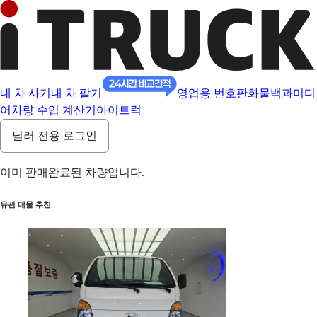
내 차 사기
내 차 팔기
영업용 번호판
화물백과
미디
어
차량 수입 계산기
아이트럭
딜러 전용 로그인
이미 판매완료된 차량입니다.
유관 매물 추천