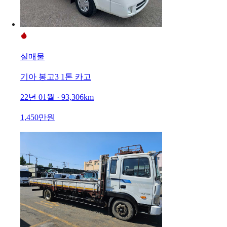
실매물
기아 봉고3 1톤 카고
22년 01월 · 93,306km
1,450만원