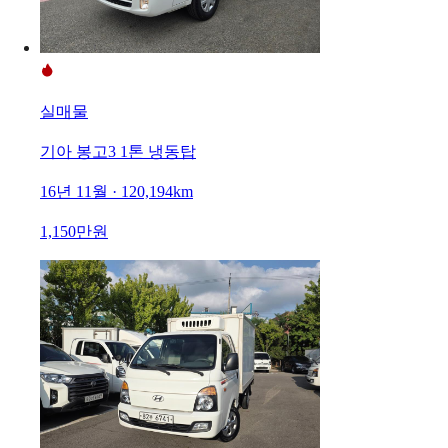
실매물
기아 봉고3 1톤 냉동탑
16년 11월 · 120,194km
1,150만원