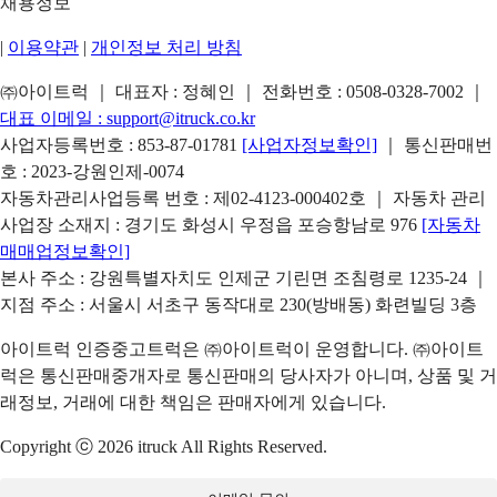
채용정보
|
이용약관
|
개인정보 처리 방침
㈜아이트럭 ｜ 대표자 : 정혜인 ｜ 전화번호 :
0508-0328-7002
｜
대표 이메일 :
support@itruck.co.kr
사업자등록번호 : 853-87-01781
[사업자정보확인]
｜ 통신판매번
호 : 2023-강원인제-0074
자동차관리사업등록 번호 : 제02-4123-000402호 ｜ 자동차 관리
사업장 소재지 : 경기도 화성시 우정읍 포승항남로 976
[자동차
매매업정보확인]
본사 주소 : 강원특별자치도 인제군 기린면 조침령로 1235-24 ｜
지점 주소 : 서울시 서초구 동작대로 230(방배동) 화련빌딩 3층
아이트럭 인증중고트럭은 ㈜아이트럭이 운영합니다. ㈜아이트
럭은 통신판매중개자로 통신판매의 당사자가 아니며, 상품 및 거
래정보, 거래에 대한 책임은 판매자에게 있습니다.
Copyright ⓒ 2026 itruck All Rights Reserved.