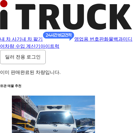
내 차 사기
내 차 팔기
영업용 번호판
화물백과
미디
어
차량 수입 계산기
아이트럭
딜러 전용 로그인
이미 판매완료된 차량입니다.
유관 매물 추천