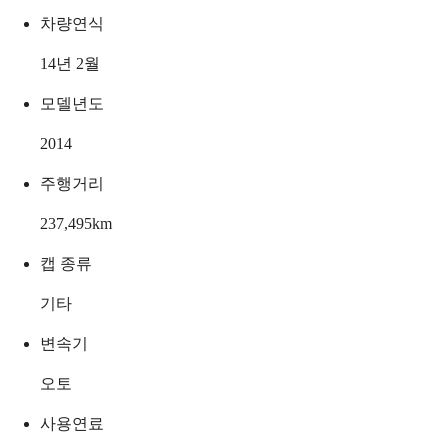
차량연식
14년 2월
모델년도
2014
주행거리
237,495
km
캡 종류
기타
변속기
오토
사용연료