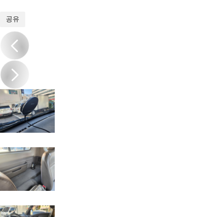
1
/
15
공유