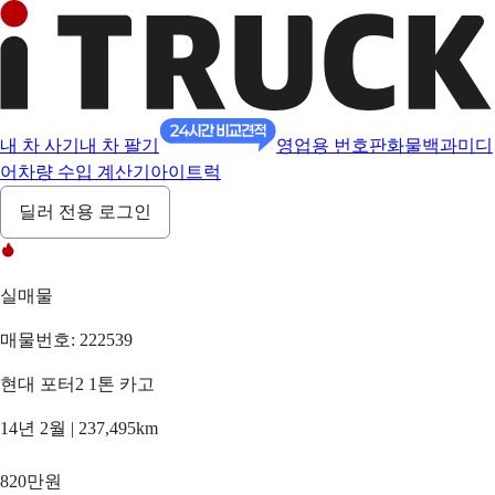
내 차 사기
내 차 팔기
영업용 번호판
화물백과
미디
어
차량 수입 계산기
아이트럭
딜러 전용 로그인
실매물
매물번호: 222539
현대 포터2 1톤 카고
14년 2월 | 237,495km
820만원