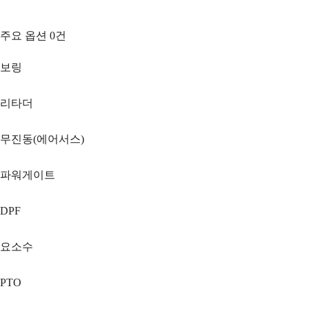
주요 옵션
0
건
보링
리타더
무진동(에어서스)
파워게이트
DPF
요소수
PTO