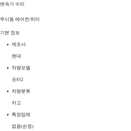
변속기 수리
무시동 에어컨/히터
기본 정보
제조사
현대
차량모델
포터2
차량분류
카고
특장업체
없음(순정)