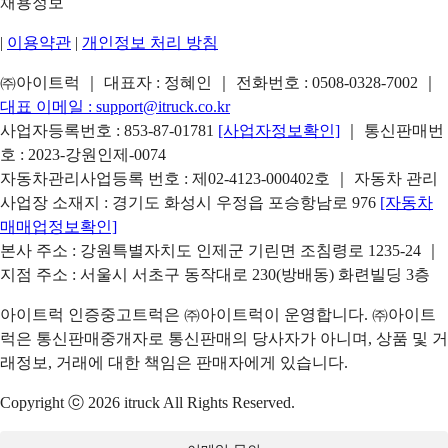
채용정보
|
이용약관
|
개인정보 처리 방침
㈜아이트럭 ｜ 대표자 : 정혜인 ｜ 전화번호 :
0508-0328-7002
｜
대표 이메일 :
support@itruck.co.kr
사업자등록번호 : 853-87-01781
[사업자정보확인]
｜ 통신판매번
호 : 2023-강원인제-0074
자동차관리사업등록 번호 : 제02-4123-000402호 ｜ 자동차 관리
사업장 소재지 : 경기도 화성시 우정읍 포승항남로 976
[자동차
매매업정보확인]
본사 주소 : 강원특별자치도 인제군 기린면 조침령로 1235-24 ｜
지점 주소 : 서울시 서초구 동작대로 230(방배동) 화련빌딩 3층
아이트럭 인증중고트럭은 ㈜아이트럭이 운영합니다. ㈜아이트
럭은 통신판매중개자로 통신판매의 당사자가 아니며, 상품 및 거
래정보, 거래에 대한 책임은 판매자에게 있습니다.
Copyright ⓒ 2026 itruck All Rights Reserved.