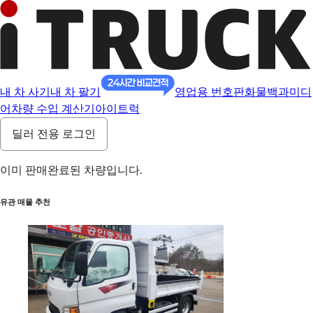
내 차 사기
내 차 팔기
영업용 번호판
화물백과
미디
어
차량 수입 계산기
아이트럭
딜러 전용 로그인
이미 판매완료된 차량입니다.
유관 매물 추천