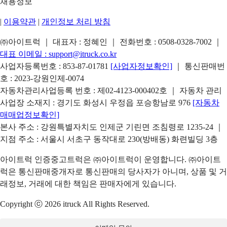
채용정보
|
이용약관
|
개인정보 처리 방침
㈜아이트럭 ｜ 대표자 : 정혜인 ｜ 전화번호 :
0508-0328-7002
｜
대표 이메일 :
support@itruck.co.kr
사업자등록번호 : 853-87-01781
[사업자정보확인]
｜ 통신판매번
호 : 2023-강원인제-0074
자동차관리사업등록 번호 : 제02-4123-000402호 ｜ 자동차 관리
사업장 소재지 : 경기도 화성시 우정읍 포승항남로 976
[자동차
매매업정보확인]
본사 주소 : 강원특별자치도 인제군 기린면 조침령로 1235-24 ｜
지점 주소 : 서울시 서초구 동작대로 230(방배동) 화련빌딩 3층
아이트럭 인증중고트럭은 ㈜아이트럭이 운영합니다. ㈜아이트
럭은 통신판매중개자로 통신판매의 당사자가 아니며, 상품 및 거
래정보, 거래에 대한 책임은 판매자에게 있습니다.
Copyright ⓒ 2026 itruck All Rights Reserved.