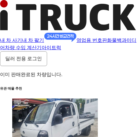
내 차 사기
내 차 팔기
영업용 번호판
화물백과
미디
어
차량 수입 계산기
아이트럭
딜러 전용 로그인
이미 판매완료된 차량입니다.
유관 매물 추천