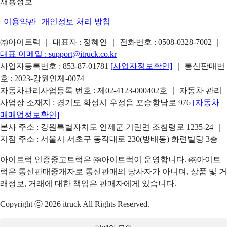
채용정보
|
이용약관
|
개인정보 처리 방침
㈜아이트럭 ｜ 대표자 : 정혜인 ｜ 전화번호 :
0508-0328-7002
｜
대표 이메일 :
support@itruck.co.kr
사업자등록번호 : 853-87-01781
[사업자정보확인]
｜ 통신판매번
호 : 2023-강원인제-0074
자동차관리사업등록 번호 : 제02-4123-000402호 ｜ 자동차 관리
사업장 소재지 : 경기도 화성시 우정읍 포승항남로 976
[자동차
매매업정보확인]
본사 주소 : 강원특별자치도 인제군 기린면 조침령로 1235-24 ｜
지점 주소 : 서울시 서초구 동작대로 230(방배동) 화련빌딩 3층
아이트럭 인증중고트럭은 ㈜아이트럭이 운영합니다. ㈜아이트
럭은 통신판매중개자로 통신판매의 당사자가 아니며, 상품 및 거
래정보, 거래에 대한 책임은 판매자에게 있습니다.
Copyright ⓒ 2026 itruck All Rights Reserved.