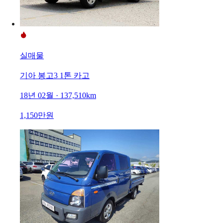
실매물
기아 봉고3 1톤 카고
18년 02월 · 137,510km
1,150만원