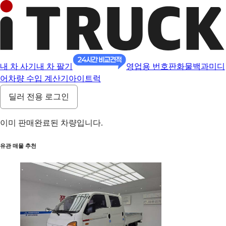
내 차 사기
내 차 팔기
영업용 번호판
화물백과
미디
어
차량 수입 계산기
아이트럭
딜러 전용 로그인
이미 판매완료된 차량입니다.
유관 매물 추천