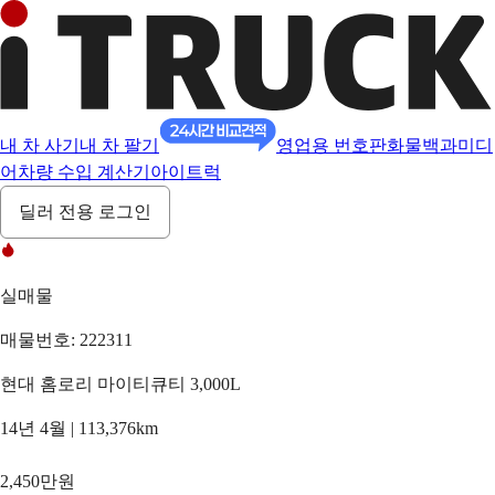
내 차 사기
내 차 팔기
영업용 번호판
화물백과
미디
어
차량 수입 계산기
아이트럭
딜러 전용 로그인
실매물
매물번호: 222311
현대 홈로리 마이티큐티 3,000L
14년 4월 | 113,376km
2,450만원