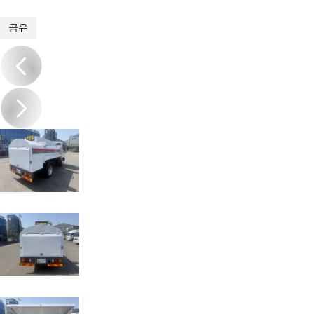
1
/
12
공유