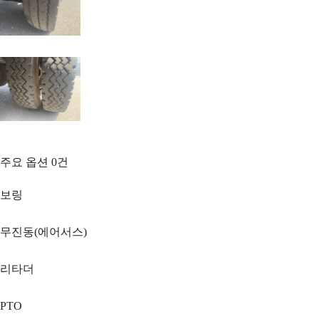
주요 옵션
0
건
보링
무진동(에어서스)
리타더
PTO