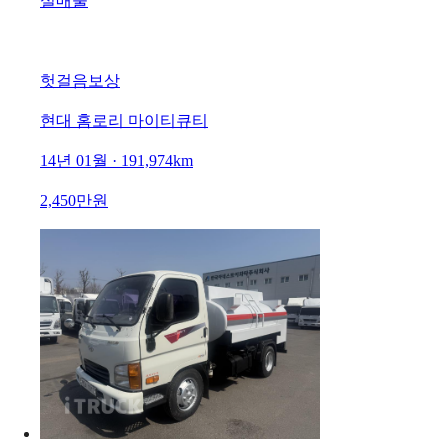
실매물
헛걸음보상
현대 홈로리 마이티큐티
14년 01월 · 191,974km
2,450만원