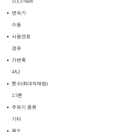
113,376
km
변속기
수동
사용연료
경유
가변축
4X2
톤수(최대적재량)
2.5
톤
주유기 종류
기타
용도