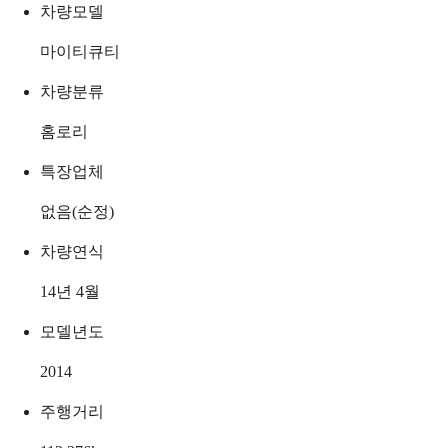
차량모델
마이티큐티
차량분류
홈로리
특장업체
없음(순정)
차량연식
14년 4월
모델년도
2014
주행거리