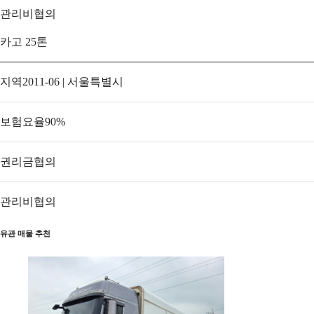
관리비
협의
카고 25톤
지역
2011-06 | 서울특별시
보험요율
90
%
권리금
협의
관리비
협의
유관 매물 추천