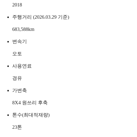
2018
주행거리 (2026.03.29 기준)
683,588
km
변속기
오토
사용연료
경유
가변축
8X4 원쓰리 후축
톤수(최대적재량)
23
톤