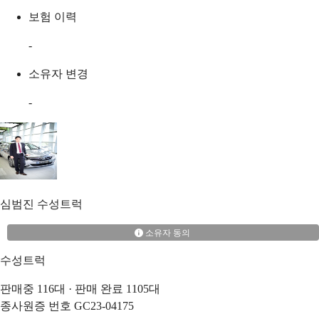
보험 이력
-
소유자 변경
-
심범진
수성트럭
소유자 동의
수성트럭
판매중
116
대 · 판매 완료
1105
대
종사원증 번호
GC23-04175