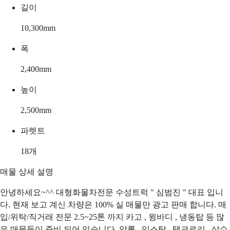
길이
10,300
mm
폭
2,400
mm
높이
2,500
mm
파렛트
18
개
매물 상세 설명
안녕하세요~^^ 대형화물차전문 수성트럭 " 심범진 " 대표 입니
다. 현재 보고 계신 차량은 100% 실 매물만 광고 판매 합니다. 매
입/위탁/직거래 전문 2.5~25톤 까지 카고 , 윙바디 , 냉동탑 등 많
은 매물들이 준비 되어 있습니다. 암롤 , 익스탑 , 탱크로리 , 살수