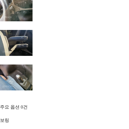
주요 옵션
0
건
보링