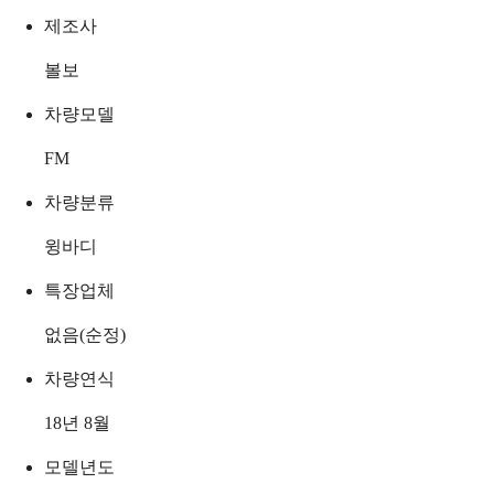
제조사
볼보
차량모델
FM
차량분류
윙바디
특장업체
없음(순정)
차량연식
18년 8월
모델년도