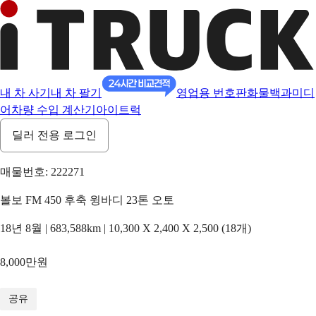
내 차 사기
내 차 팔기
영업용 번호판
화물백과
미디
어
차량 수입 계산기
아이트럭
딜러 전용 로그인
매물번호: 222271
볼보 FM 450 후축 윙바디 23톤 오토
18년 8월 | 683,588km | 10,300 X 2,400 X 2,500 (18개)
8,000만원
1
/
11
공유