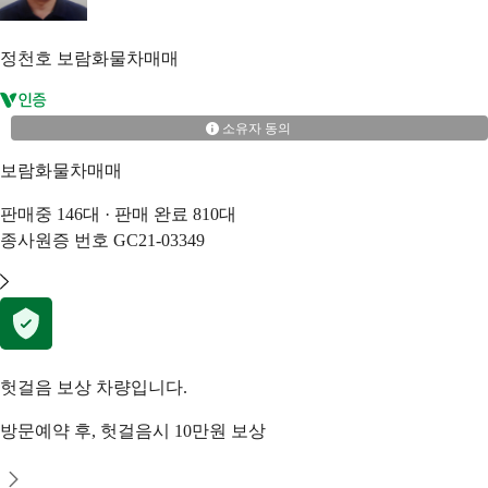
정천호
보람화물차매매
소유자 동의
보람화물차매매
판매중
146
대 · 판매 완료
810
대
종사원증 번호
GC21-03349
헛걸음 보상 차량입니다.
방문예약 후, 헛걸음시 10만원 보상