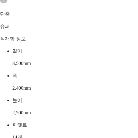
단축
슈퍼
적재함 정보
길이
8,500
mm
폭
2,400
mm
높이
2,500
mm
파렛트
14
개