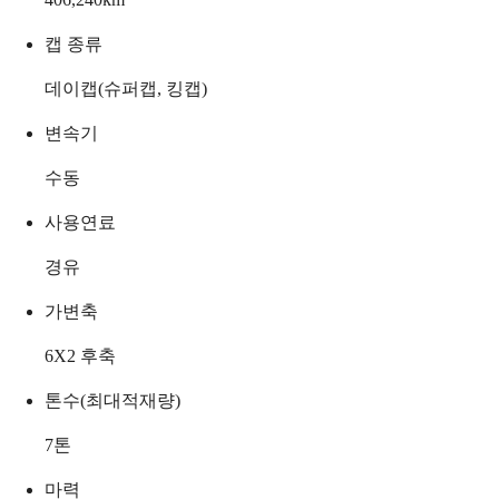
캡 종류
데이캡(슈퍼캡, 킹캡)
변속기
수동
사용연료
경유
가변축
6X2 후축
톤수(최대적재량)
7
톤
마력