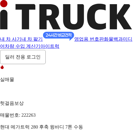
내 차 사기
내 차 팔기
영업용 번호판
화물백과
미디
어
차량 수입 계산기
아이트럭
딜러 전용 로그인
실매물
헛걸음보상
매물번호: 222263
현대 메가트럭 280 후축 윙바디 7톤 수동