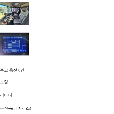
주요 옵션
0
건
보링
리타더
무진동(에어서스)