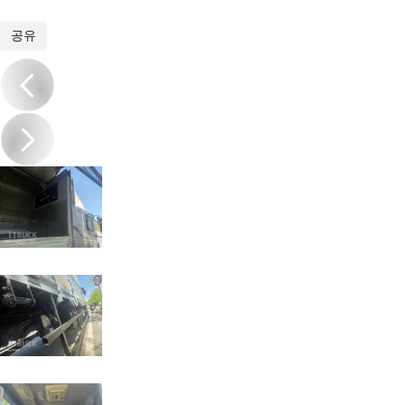
1
/
14
공유