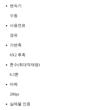
변속기
수동
사용연료
경유
가변축
6X2 후축
톤수(최대적재량)
6.5
톤
마력
280
ps
실매물 인증