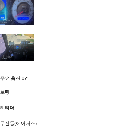
주요 옵션
0
건
보링
리타더
무진동(에어서스)