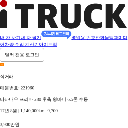
내 차 사기
내 차 팔기
영업용 번호판
화물백과
미디
어
차량 수입 계산기
아이트럭
딜러 전용 로그인
직거래
매물번호: 221960
타타대우 프리마 280 후축 윙바디 6.5톤 수동
17년 8월 | 1,140,000km | 9,700
3,900만원