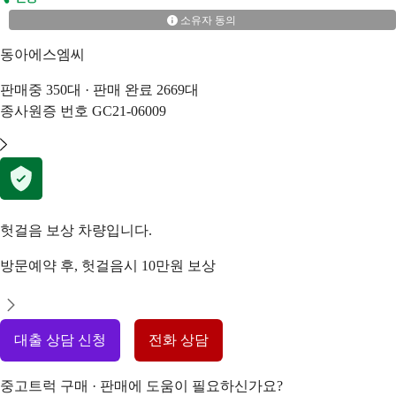
소유자 동의
동아에스엠씨
판매중
350
대 · 판매 완료
2669
대
종사원증 번호
GC21-06009
헛걸음 보상 차량입니다.
방문예약 후, 헛걸음시 10만원 보상
대출 상담 신청
전화 상담
중고트럭 구매 · 판매에 도움이 필요하신가요?