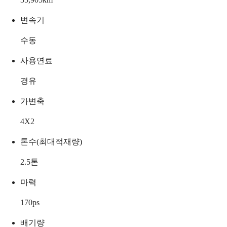
변속기
수동
사용연료
경유
가변축
4X2
톤수(최대적재량)
2.5
톤
마력
170
ps
배기량