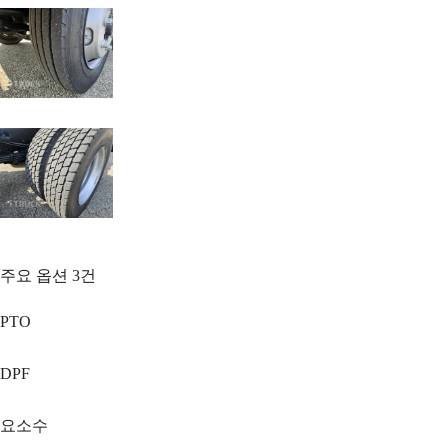
주요 옵션
3
건
PTO
DPF
요소수