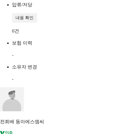
압류/저당
내용 확인
0
건
보험 이력
-
소유자 변경
-
전희배
동아에스엠씨