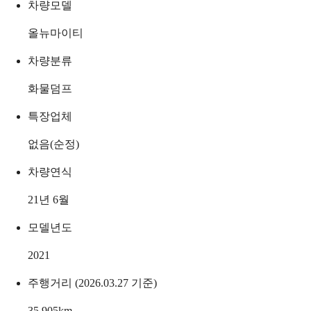
차량모델
올뉴마이티
차량분류
화물덤프
특장업체
없음(순정)
차량연식
21년 6월
모델년도
2021
주행거리 (2026.03.27 기준)
35,905
km