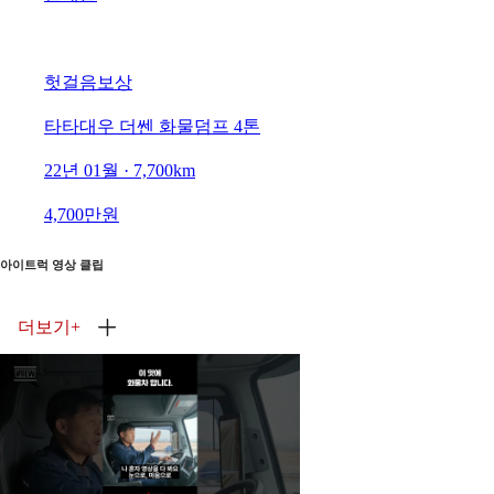
헛걸음보상
타타대우 더쎈 화물덤프 4톤
22년 01월 · 7,700km
4,700만원
아이트럭 영상 클립
더보기
+