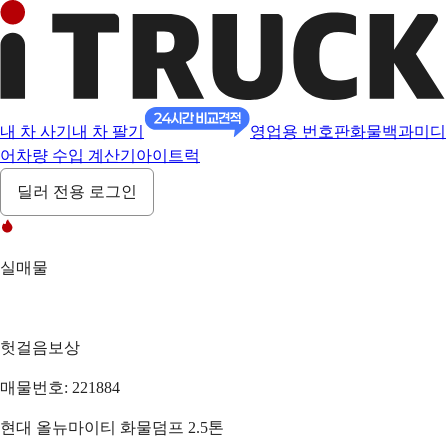
내 차 사기
내 차 팔기
영업용 번호판
화물백과
미디
어
차량 수입 계산기
아이트럭
딜러 전용 로그인
실매물
헛걸음보상
매물번호: 221884
현대 올뉴마이티 화물덤프 2.5톤