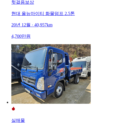
헛걸음보상
현대 올뉴마이티 화물덤프 2.5톤
20년 12월 · 40,957km
4,700만원
실매물