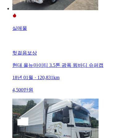
실매물
헛걸음보상
현대 올뉴마이티 3.5톤 광폭 윙바디 슈퍼캡
18년 01월 · 120,831km
4,500만원