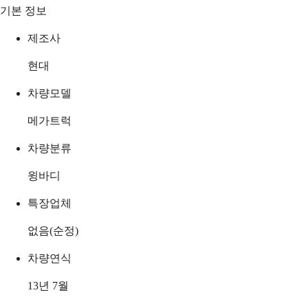
기본 정보
제조사
현대
차량모델
메가트럭
차량분류
윙바디
특장업체
없음(순정)
차량연식
13년 7월