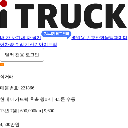
내 차 사기
내 차 팔기
영업용 번호판
화물백과
미디
어
차량 수입 계산기
아이트럭
딜러 전용 로그인
직거래
매물번호: 221866
현대 메가트럭 후축 윙바디 4.5톤 수동
13년 7월 | 690,000km | 9,600
4,500만원