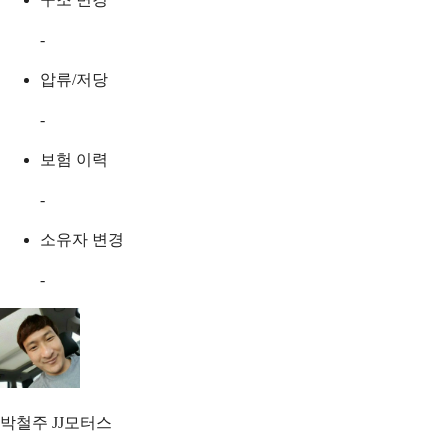
-
압류/저당
-
보험 이력
-
소유자 변경
-
박철주
JJ모터스