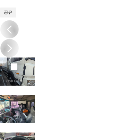
1
/
9
공유