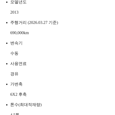
모델년도
2013
주행거리 (2026.03.27 기준)
690,000
km
변속기
수동
사용연료
경유
가변축
6X2 후축
톤수(최대적재량)
4.5
톤