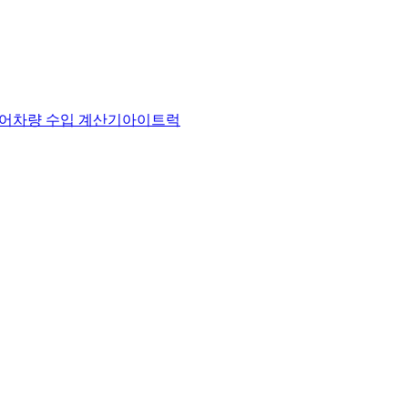
어
차량 수입 계산기
아이트럭