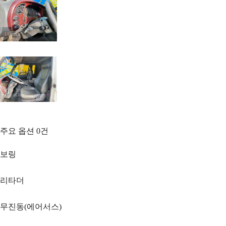
주요 옵션
0
건
보링
리타더
무진동(에어서스)