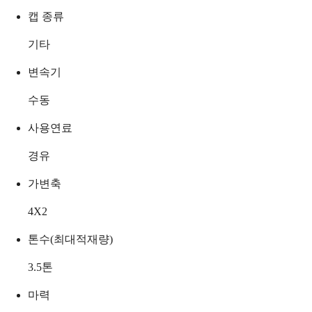
캡 종류
기타
변속기
수동
사용연료
경유
가변축
4X2
톤수(최대적재량)
3.5
톤
마력