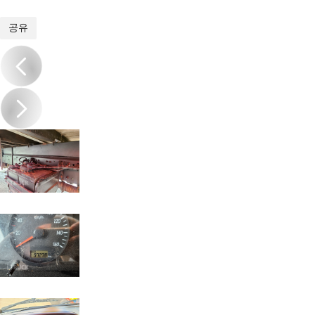
1
/
14
공유