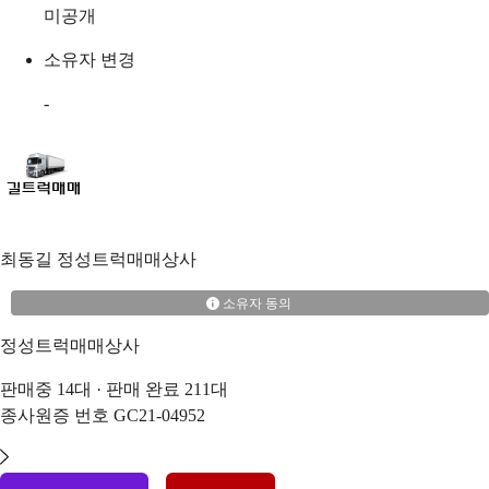
미공개
소유자 변경
-
최동길
정성트럭매매상사
소유자 동의
정성트럭매매상사
판매중
14
대 · 판매 완료
211
대
종사원증 번호
GC21-04952