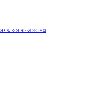
어
차량 수입 계산기
아이트럭