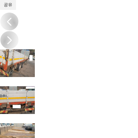
1
/
12
공유