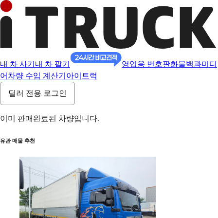
내 차 사기
내 차 팔기
영업용 번호판
화물백과
미디
어
차량 수입 계산기
아이트럭
딜러 전용 로그인
이미 판매완료된 차량입니다.
유관 매물 추천