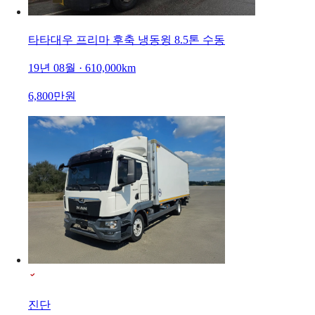
타타대우 프리마 후축 냉동윙 8.5톤 수동
19년 08월 · 610,000km
6,800만원
진단