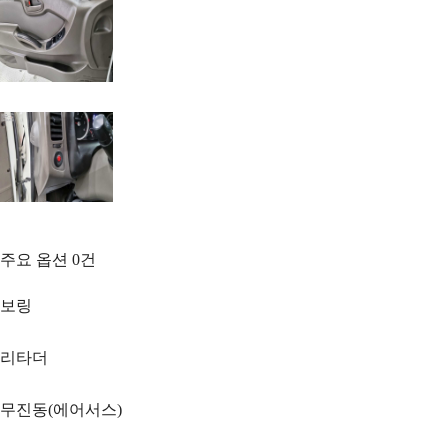
주요 옵션
0
건
보링
리타더
무진동(에어서스)