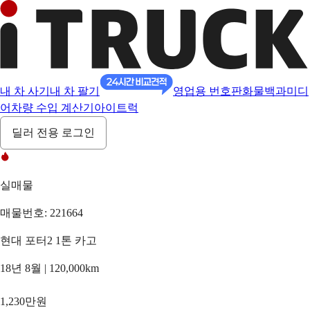
내 차 사기
내 차 팔기
영업용 번호판
화물백과
미디
어
차량 수입 계산기
아이트럭
딜러 전용 로그인
실매물
매물번호: 221664
현대 포터2 1톤 카고
18년 8월 | 120,000km
1,230만원