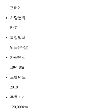
포터2
차량분류
카고
특장업체
없음(순정)
차량연식
18년 8월
모델년도
2018
주행거리
120,000
km