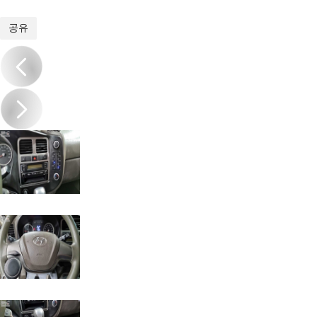
1
/
14
공유