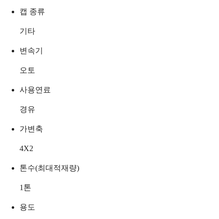
캡 종류
기타
변속기
오토
사용연료
경유
가변축
4X2
톤수(최대적재량)
1
톤
용도