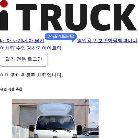
내 차 사기
내 차 팔기
영업용 번호판
화물백과
미디
어
차량 수입 계산기
아이트럭
딜러 전용 로그인
이미 판매완료된 차량입니다.
유관 매물 추천