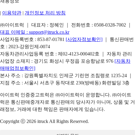
채용정보
|
이용약관
|
개인정보 처리 방침
㈜아이트럭 ｜ 대표자 : 정혜인 ｜ 전화번호 :
0508-0328-7002
｜
대표 이메일 :
support@itruck.co.kr
사업자등록번호 : 853-87-01781
[사업자정보확인]
｜ 통신판매번
호 : 2023-강원인제-0074
자동차관리사업등록 번호 : 제02-4123-000402호 ｜ 자동차 관리
사업장 소재지 : 경기도 화성시 우정읍 포승항남로 976
[자동차
매매업정보확인]
본사 주소 : 강원특별자치도 인제군 기린면 조침령로 1235-24 ｜
지점 주소 : 서울시 서초구 동작대로 230(방배동) 화련빌딩 3층
아이트럭 인증중고트럭은 ㈜아이트럭이 운영합니다. ㈜아이트
럭은 통신판매중개자로 통신판매의 당사자가 아니며, 상품 및 거
래정보, 거래에 대한 책임은 판매자에게 있습니다.
Copyright ⓒ 2026 itruck All Rights Reserved.