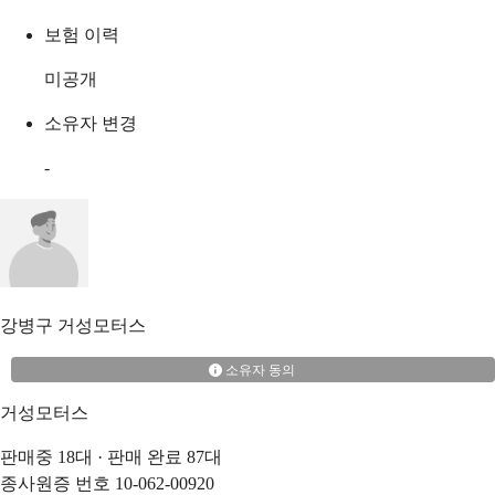
보험 이력
미공개
소유자 변경
-
강병구
거성모터스
소유자 동의
거성모터스
판매중
18
대 · 판매 완료
87
대
종사원증 번호
10-062-00920