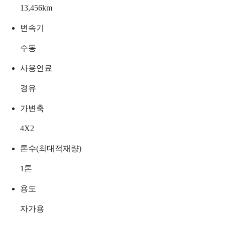
13,456
km
변속기
수동
사용연료
경유
가변축
4X2
톤수(최대적재량)
1
톤
용도
자가용