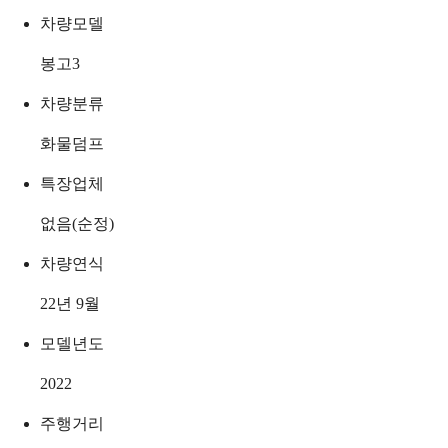
차량모델
봉고3
차량분류
화물덤프
특장업체
없음(순정)
차량연식
22년 9월
모델년도
2022
주행거리