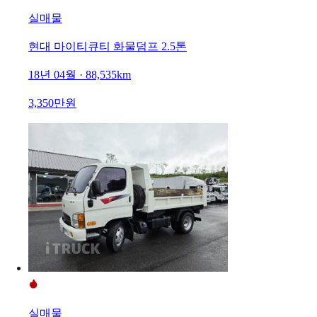
실매물
현대 마이티큐티 화물덤프 2.5톤
18년 04월 · 88,535km
3,350만원
실매물