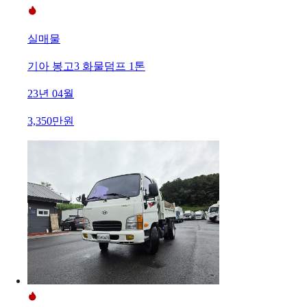
실매물
기아 봉고3 화물덤프 1톤
23년 04월
3,350만원