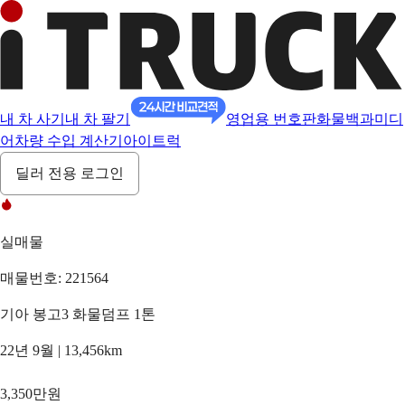
내 차 사기
내 차 팔기
영업용 번호판
화물백과
미디
어
차량 수입 계산기
아이트럭
딜러 전용 로그인
실매물
매물번호: 221564
기아 봉고3 화물덤프 1톤
22년 9월 | 13,456km
3,350만원