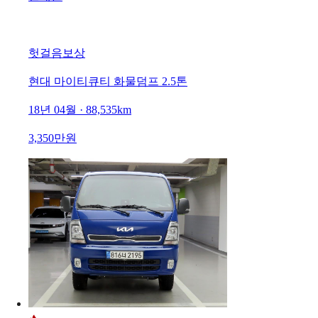
헛걸음보상
현대 마이티큐티 화물덤프 2.5톤
18년 04월 · 88,535km
3,350만원