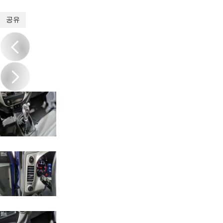
1
/
16
공유