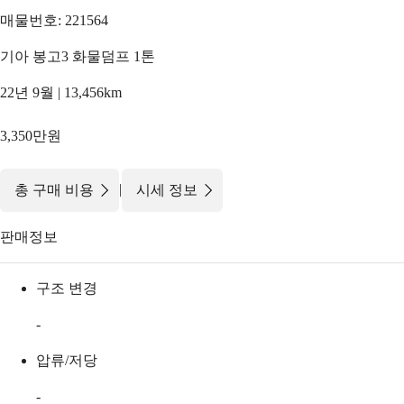
매물번호: 221564
기아 봉고3 화물덤프 1톤
22년 9월 | 13,456km
3,350만원
|
총 구매 비용
시세 정보
판매정보
구조 변경
-
압류/저당
-