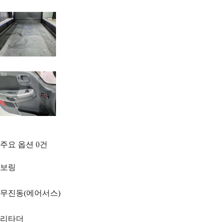
주요 옵션
0
건
보링
무진동(에어서스)
리타더