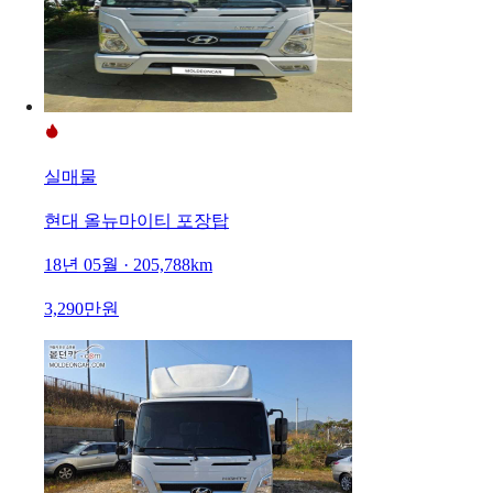
실매물
현대 올뉴마이티 포장탑
18년 05월 · 205,788km
3,290만원