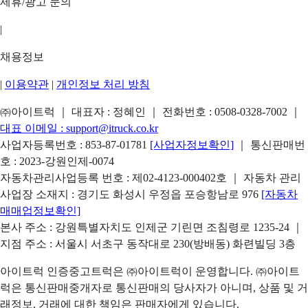
제휴/광고 문의
|
채용정보
|
이용약관
|
개인정보 처리 방침
㈜아이트럭 ｜ 대표자 : 정혜인 ｜ 전화번호 :
0508-0328-7002
｜
대표 이메일 :
support@itruck.co.kr
사업자등록번호 : 853-87-01781
[사업자정보확인]
｜ 통신판매번
호 : 2023-강원인제-0074
자동차관리사업등록 번호 : 제02-4123-000402호 ｜ 자동차 관리
사업장 소재지 : 경기도 화성시 우정읍 포승항남로 976
[자동차
매매업정보확인]
본사 주소 : 강원특별자치도 인제군 기린면 조침령로 1235-24 ｜
지점 주소 : 서울시 서초구 동작대로 230(방배동) 화련빌딩 3층
아이트럭 인증중고트럭은 ㈜아이트럭이 운영합니다. ㈜아이트
럭은 통신판매중개자로 통신판매의 당사자가 아니며, 상품 및 거
래정보, 거래에 대한 책임은 판매자에게 있습니다.