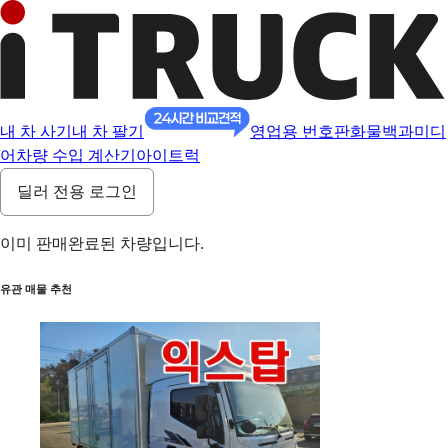
내 차 사기
내 차 팔기
영업용 번호판
화물백과
미디
어
차량 수입 계산기
아이트럭
딜러 전용 로그인
이미 판매완료된 차량입니다.
유관 매물 추천