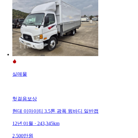
실매물
헛걸음보상
현대 이마이티 3.5톤 광폭 윙바디 일반캡
12년 01월 · 243,345km
2,500만원