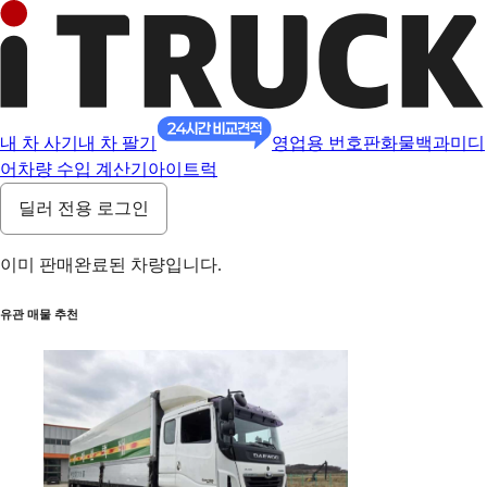
내 차 사기
내 차 팔기
영업용 번호판
화물백과
미디
어
차량 수입 계산기
아이트럭
딜러 전용 로그인
이미 판매완료된 차량입니다.
유관 매물 추천