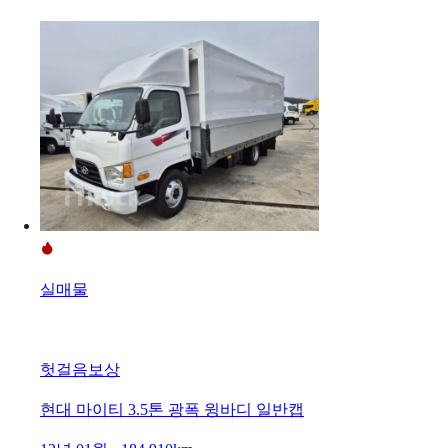
실매물
헛걸음보상
현대 마이티 3.5톤 광폭 윙바디 일반캡