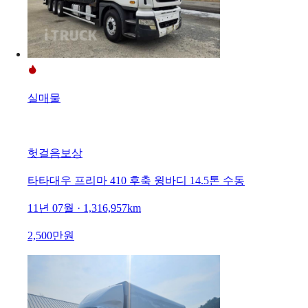
실매물
헛걸음보상
타타대우 프리마 410 후축 윙바디 14.5톤 수동
11년 07월 · 1,316,957km
2,500만원