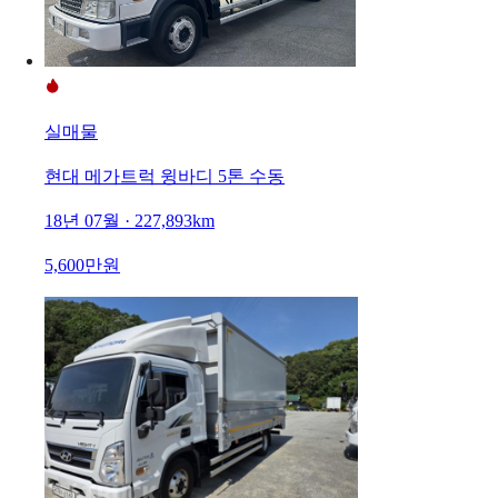
실매물
현대 메가트럭 윙바디 5톤 수동
18년 07월 · 227,893km
5,600만원