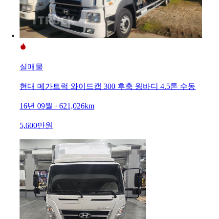
실매물
현대 메가트럭 와이드캡 300 후축 윙바디 4.5톤 수동
16년 09월 · 621,026km
5,600만원