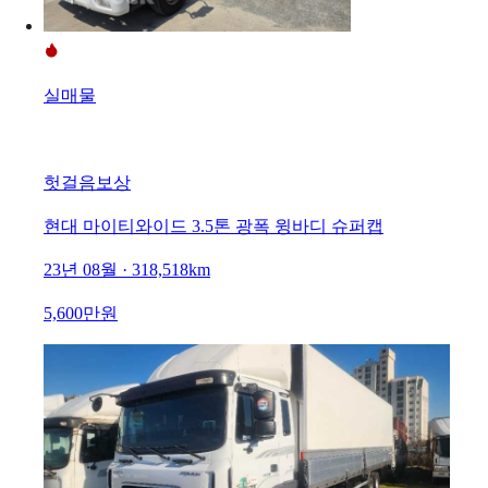
실매물
헛걸음보상
현대 마이티와이드 3.5톤 광폭 윙바디 슈퍼캡
23년 08월 · 318,518km
5,600만원