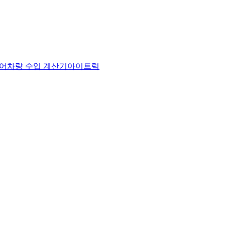
어
차량 수입 계산기
아이트럭