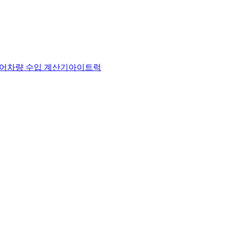
어
차량 수입 계산기
아이트럭