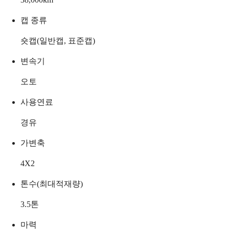
캡 종류
숏캡(일반캡, 표준캡)
변속기
오토
사용연료
경유
가변축
4X2
톤수(최대적재량)
3.5
톤
마력