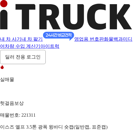
내 차 사기
내 차 팔기
영업용 번호판
화물백과
미디
어
차량 수입 계산기
아이트럭
딜러 전용 로그인
실매물
헛걸음보상
매물번호: 221311
이스즈 엘프 3.5톤 광폭 윙바디 숏캡(일반캡, 표준캡)