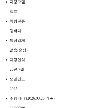
차량모델
엘프
차량분류
윙바디
특장업체
없음(순정)
차량연식
25년 7월
모델년도
2025
주행거리 (2026.03.25 기준)
38,000
km