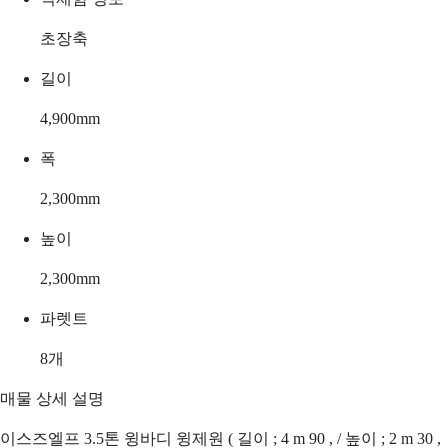
초장축
길이
4,900
mm
폭
2,300
mm
높이
2,300
mm
파렛트
8
개
매물 상세 설명
이스즈엘프 3.5톤 윙바디 윙제원 ( 길이 ; 4 m 90 , / 높이 ; 2 m 30 ,