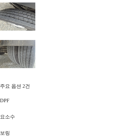
주요 옵션
2
건
DPF
요소수
보링