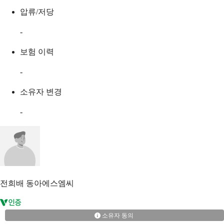
압류/저당
-
보험 이력
-
소유자 변경
-
전희배
동아에스엠씨
소유자 동의