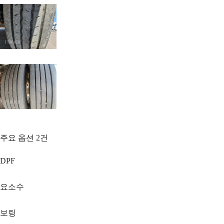
주요 옵션
2
건
DPF
요소수
보링