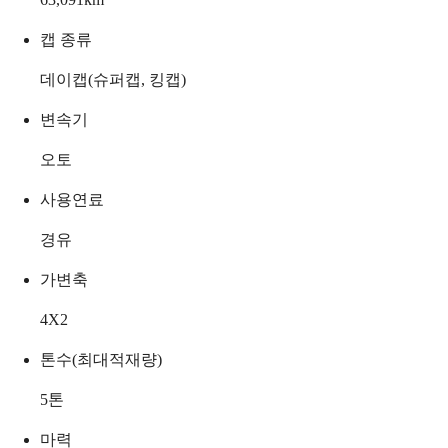
캡 종류
데이캡(슈퍼캡, 킹캡)
변속기
오토
사용연료
경유
가변축
4X2
톤수(최대적재량)
5
톤
마력