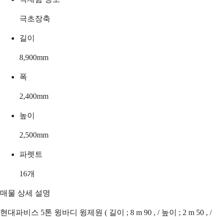
극초장축
길이
8,900
mm
폭
2,400
mm
높이
2,500
mm
파렛트
16
개
매물 상세 설명
현대파비스 5톤 윙바디 윙제원 ( 길이 ; 8 m 90 , / 높이 ; 2 m 50 , /