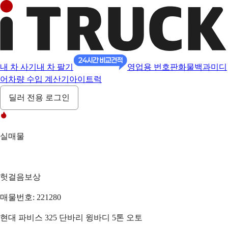
내 차 사기
내 차 팔기
영업용 번호판
화물백과
미디
어
차량 수입 계산기
아이트럭
딜러 전용 로그인
실매물
헛걸음보상
매물번호: 221280
현대 파비스 325 단바리 윙바디 5톤 오토