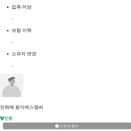
압류/저당
-
보험 이력
-
소유자 변경
-
전희배
동아에스엠씨
소유자 동의