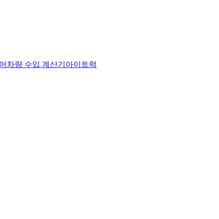
어
차량 수입 계산기
아이트럭