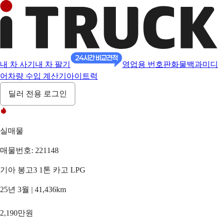
내 차 사기
내 차 팔기
영업용 번호판
화물백과
미디
어
차량 수입 계산기
아이트럭
딜러 전용 로그인
실매물
매물번호: 221148
기아 봉고3 1톤 카고 LPG
25년 3월 | 41,436km
2,190만원