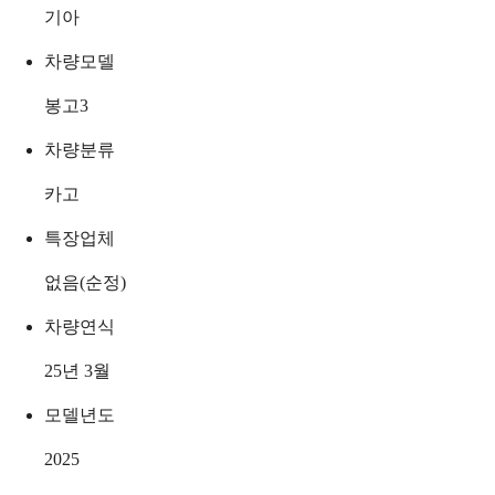
기아
차량모델
봉고3
차량분류
카고
특장업체
없음(순정)
차량연식
25년 3월
모델년도
2025