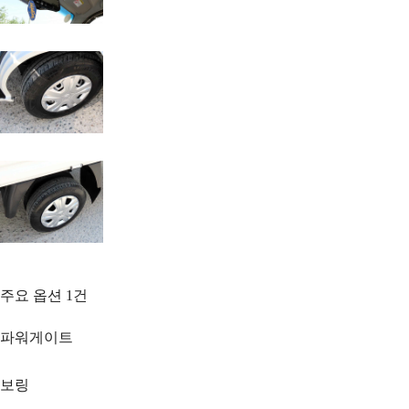
주요 옵션
1
건
파워게이트
보링