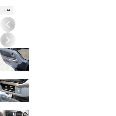
1
/
18
공유