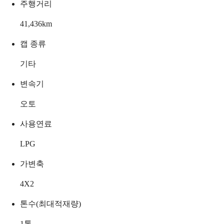
주행거리
41,436
km
캡 종류
기타
변속기
오토
사용연료
LPG
가변축
4X2
톤수(최대적재량)
1
톤