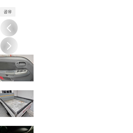
1
/
19
공유