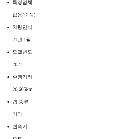
특장업체
없음(순정)
차량연식
21년 1월
모델년도
2021
주행거리
26,605
km
캡 종류
기타
변속기
오토