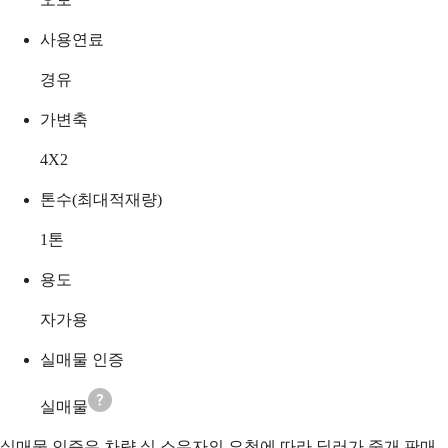
사용연료
경유
가변축
4X2
톤수(최대적재량)
1
톤
용도
자가용
실매물 인증
실매물
실매물 인증은 차량 실 소유자의 요청에 따라 딜러가 중개 판매