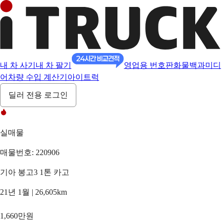
내 차 사기
내 차 팔기
영업용 번호판
화물백과
미디
어
차량 수입 계산기
아이트럭
딜러 전용 로그인
실매물
매물번호: 220906
기아 봉고3 1톤 카고
21년 1월 | 26,605km
1,660만원