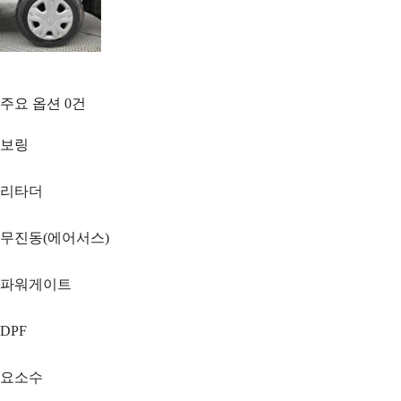
주요 옵션
0
건
보링
리타더
무진동(에어서스)
파워게이트
DPF
요소수