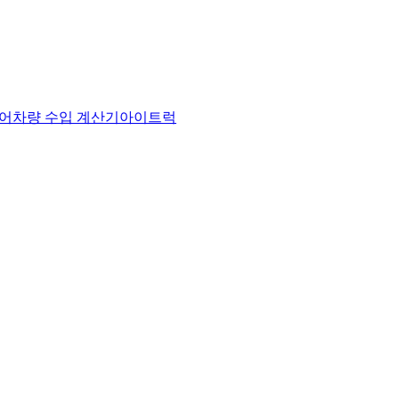
어
차량 수입 계산기
아이트럭