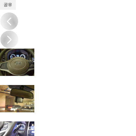
1
/
19
공유