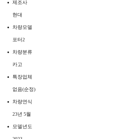
제조사
현대
차량모델
포터2
차량분류
카고
특장업체
없음(순정)
차량연식
23년 5월
모델년도
2023