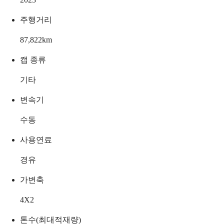
주행거리
87,822
km
캡 종류
기타
변속기
수동
사용연료
경유
가변축
4X2
톤수(최대적재량)