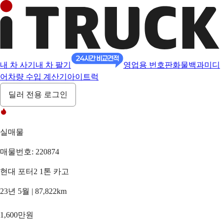
내 차 사기
내 차 팔기
영업용 번호판
화물백과
미디
어
차량 수입 계산기
아이트럭
딜러 전용 로그인
실매물
매물번호: 220874
현대 포터2 1톤 카고
23년 5월 | 87,822km
1,600만원