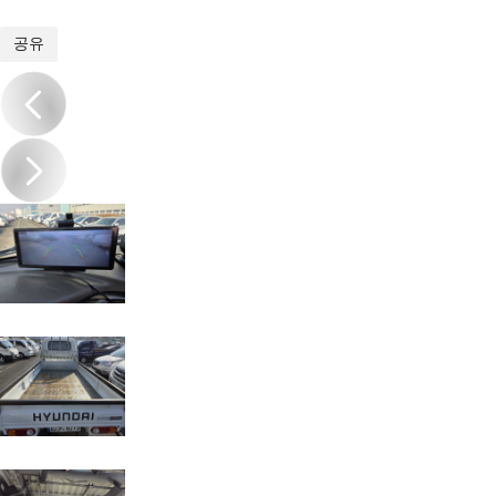
1
/
20
공유