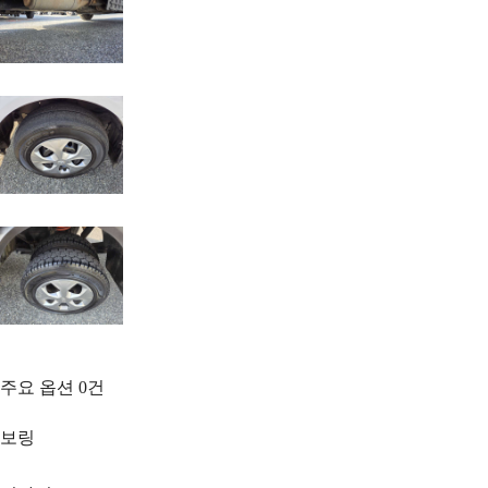
주요 옵션
0
건
보링