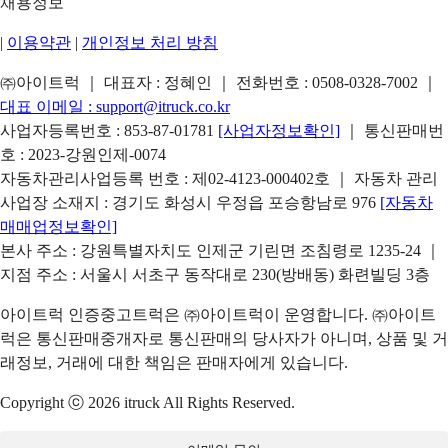
채용정보
|
이용약관
|
개인정보 처리 방침
㈜아이트럭 ｜ 대표자 : 정혜인 ｜ 전화번호 :
0508-0328-7002
｜
대표 이메일 :
support@itruck.co.kr
사업자등록번호 : 853-87-01781
[사업자정보확인]
｜ 통신판매번
호 : 2023-강원인제-0074
자동차관리사업등록 번호 : 제02-4123-000402호 ｜ 자동차 관리
사업장 소재지 : 경기도 화성시 우정읍 포승항남로 976
[자동차
매매업정보확인]
본사 주소 : 강원특별자치도 인제군 기린면 조침령로 1235-24 ｜
지점 주소 : 서울시 서초구 동작대로 230(방배동) 화련빌딩 3층
아이트럭 인증중고트럭은 ㈜아이트럭이 운영합니다. ㈜아이트
럭은 통신판매중개자로 통신판매의 당사자가 아니며, 상품 및 거
래정보, 거래에 대한 책임은 판매자에게 있습니다.
Copyright ⓒ 2026 itruck All Rights Reserved.