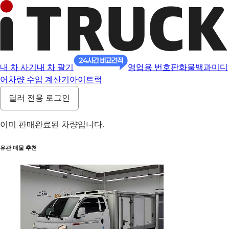
내 차 사기
내 차 팔기
영업용 번호판
화물백과
미디
어
차량 수입 계산기
아이트럭
딜러 전용 로그인
이미 판매완료된 차량입니다.
유관 매물 추천