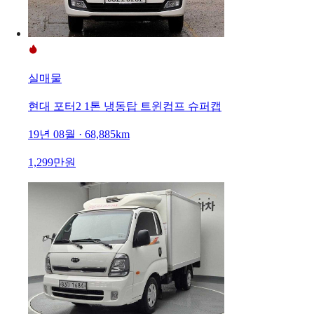
실매물
현대 포터2 1톤 냉동탑 트윈컴프 슈퍼캡
19년 08월 · 68,885km
1,299만원