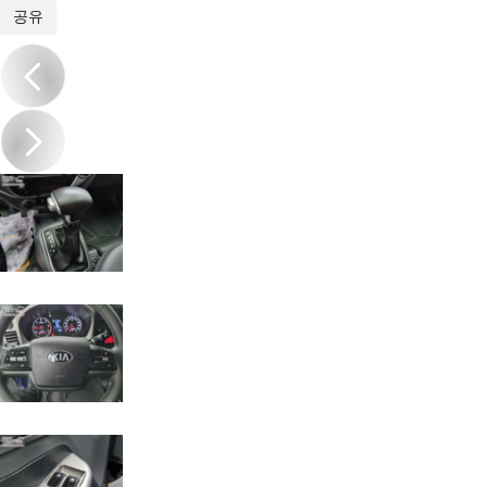
1
/
17
공유