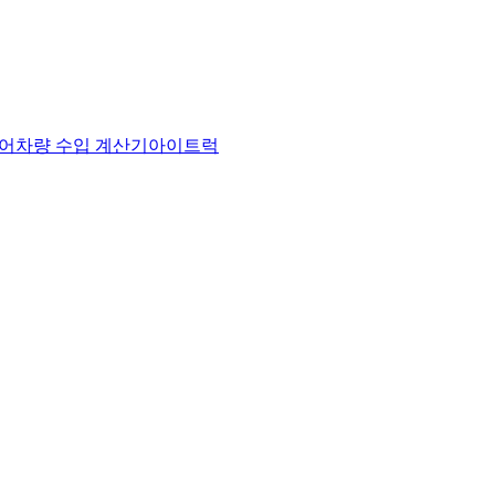
어
차량 수입 계산기
아이트럭