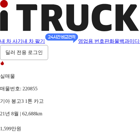
내 차 사기
내 차 팔기
영업용 번호판
화물백과
미디
딜러 전용 로그인
실매물
매물번호: 220855
기아 봉고3 1톤 카고
21년 8월 | 62,688km
1,599만원