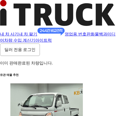
내 차 사기
내 차 팔기
영업용 번호판
화물백과
미디
어
차량 수입 계산기
아이트럭
딜러 전용 로그인
이미 판매완료된 차량입니다.
유관 매물 추천