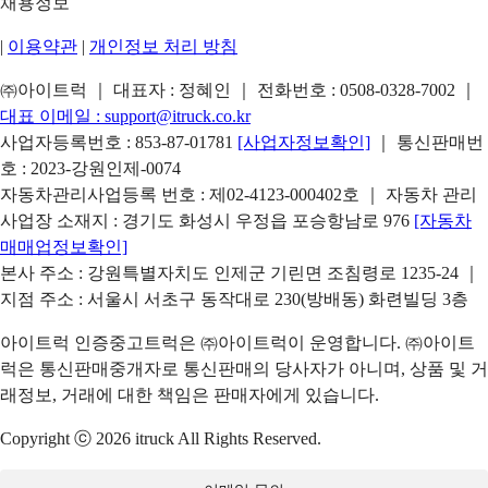
채용정보
|
이용약관
|
개인정보 처리 방침
㈜아이트럭 ｜ 대표자 : 정혜인 ｜ 전화번호 :
0508-0328-7002
｜
대표 이메일 :
support@itruck.co.kr
사업자등록번호 : 853-87-01781
[사업자정보확인]
｜ 통신판매번
호 : 2023-강원인제-0074
자동차관리사업등록 번호 : 제02-4123-000402호 ｜ 자동차 관리
사업장 소재지 : 경기도 화성시 우정읍 포승항남로 976
[자동차
매매업정보확인]
본사 주소 : 강원특별자치도 인제군 기린면 조침령로 1235-24 ｜
지점 주소 : 서울시 서초구 동작대로 230(방배동) 화련빌딩 3층
아이트럭 인증중고트럭은 ㈜아이트럭이 운영합니다. ㈜아이트
럭은 통신판매중개자로 통신판매의 당사자가 아니며, 상품 및 거
래정보, 거래에 대한 책임은 판매자에게 있습니다.
Copyright ⓒ 2026 itruck All Rights Reserved.