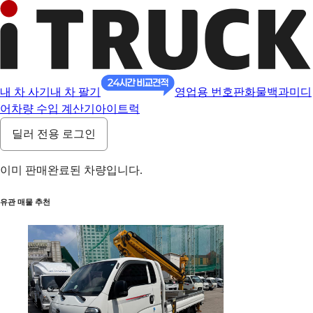
내 차 사기
내 차 팔기
영업용 번호판
화물백과
미디
어
차량 수입 계산기
아이트럭
딜러 전용 로그인
이미 판매완료된 차량입니다.
유관 매물 추천