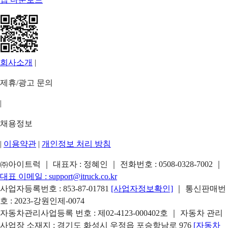
회사소개
|
제휴/광고 문의
|
채용정보
|
이용약관
|
개인정보 처리 방침
㈜아이트럭 ｜ 대표자 : 정혜인 ｜ 전화번호 :
0508-0328-7002
｜
대표 이메일 :
support@itruck.co.kr
사업자등록번호 : 853-87-01781
[사업자정보확인]
｜ 통신판매번
호 : 2023-강원인제-0074
자동차관리사업등록 번호 : 제02-4123-000402호 ｜ 자동차 관리
사업장 소재지 : 경기도 화성시 우정읍 포승항남로 976
[자동차