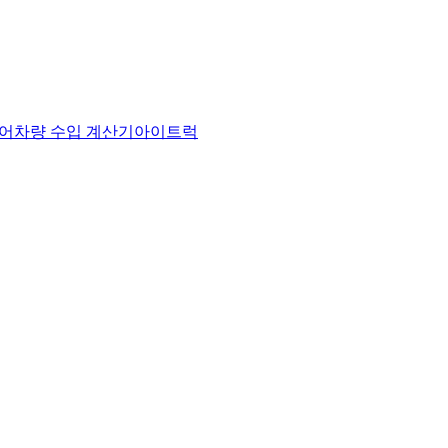
어
차량 수입 계산기
아이트럭