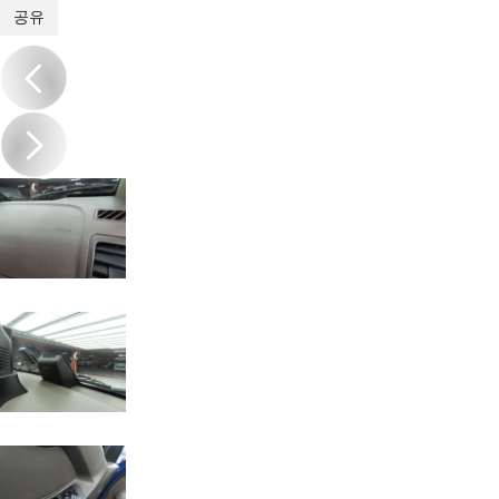
1
/
20
공유