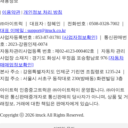
채용정보
|
이용약관
|
개인정보 처리 방침
㈜아이트럭 ｜ 대표자 : 정혜인 ｜ 전화번호 :
0508-0328-7002
｜
대표 이메일 :
support@itruck.co.kr
사업자등록번호 : 853-87-01781
[사업자정보확인]
｜ 통신판매번
호 : 2023-강원인제-0074
자동차관리사업등록 번호 : 제02-4123-000402호 ｜ 자동차 관리
사업장 소재지 : 경기도 화성시 우정읍 포승항남로 976
[자동차
매매업정보확인]
본사 주소 : 강원특별자치도 인제군 기린면 조침령로 1235-24 ｜
지점 주소 : 서울시 서초구 동작대로 230(방배동) 화련빌딩 3층
아이트럭 인증중고트럭은 ㈜아이트럭이 운영합니다. ㈜아이트
럭은 통신판매중개자로 통신판매의 당사자가 아니며, 상품 및 거
래정보, 거래에 대한 책임은 판매자에게 있습니다.
Copyright ⓒ 2026 itruck All Rights Reserved.