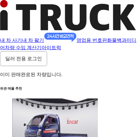
내 차 사기
내 차 팔기
영업용 번호판
화물백과
미디
어
차량 수입 계산기
아이트럭
딜러 전용 로그인
이미 판매완료된 차량입니다.
유관 매물 추천