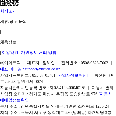
회사소개
|
제휴/광고 문의
|
채용정보
|
이용약관
|
개인정보 처리 방침
㈜아이트럭 ｜ 대표자 : 정혜인 ｜ 전화번호 :
0508-0328-7002
｜
대표 이메일 :
support@itruck.co.kr
사업자등록번호 : 853-87-01781
[사업자정보확인]
｜ 통신판매번
호 : 2023-강원인제-0074
자동차관리사업등록 번호 : 제02-4123-000402호 ｜ 자동차 관리
사업장 소재지 : 경기도 화성시 우정읍 포승항남로 976
[자동차
매매업정보확인]
본사 주소 : 강원특별자치도 인제군 기린면 조침령로 1235-24 ｜
지점 주소 : 서울시 서초구 동작대로 230(방배동) 화련빌딩 3층