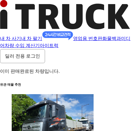
내 차 사기
내 차 팔기
영업용 번호판
화물백과
미디
어
차량 수입 계산기
아이트럭
딜러 전용 로그인
이미 판매완료된 차량입니다.
유관 매물 추천