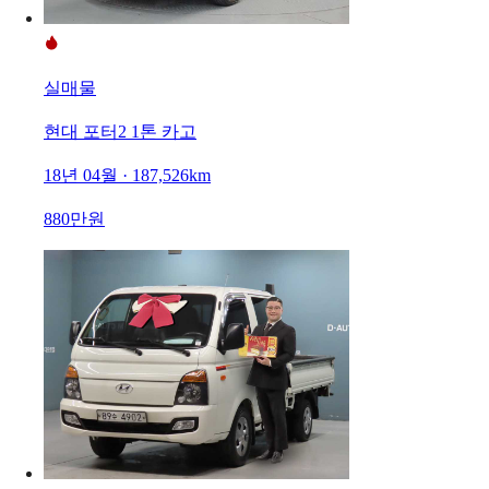
실매물
현대 포터2 1톤 카고
18년 04월 · 187,526km
880만원