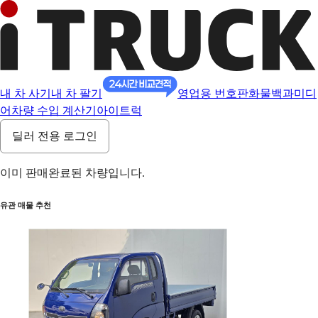
내 차 사기
내 차 팔기
영업용 번호판
화물백과
미디
어
차량 수입 계산기
아이트럭
딜러 전용 로그인
이미 판매완료된 차량입니다.
유관 매물 추천