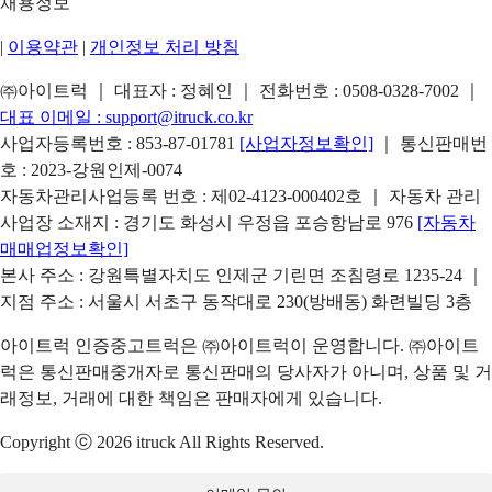
채용정보
|
이용약관
|
개인정보 처리 방침
㈜아이트럭 ｜ 대표자 : 정혜인 ｜ 전화번호 :
0508-0328-7002
｜
대표 이메일 :
support@itruck.co.kr
사업자등록번호 : 853-87-01781
[사업자정보확인]
｜ 통신판매번
호 : 2023-강원인제-0074
자동차관리사업등록 번호 : 제02-4123-000402호 ｜ 자동차 관리
사업장 소재지 : 경기도 화성시 우정읍 포승항남로 976
[자동차
매매업정보확인]
본사 주소 : 강원특별자치도 인제군 기린면 조침령로 1235-24 ｜
지점 주소 : 서울시 서초구 동작대로 230(방배동) 화련빌딩 3층
아이트럭 인증중고트럭은 ㈜아이트럭이 운영합니다. ㈜아이트
럭은 통신판매중개자로 통신판매의 당사자가 아니며, 상품 및 거
래정보, 거래에 대한 책임은 판매자에게 있습니다.
Copyright ⓒ 2026 itruck All Rights Reserved.