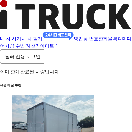
내 차 사기
내 차 팔기
영업용 번호판
화물백과
미디
어
차량 수입 계산기
아이트럭
딜러 전용 로그인
이미 판매완료된 차량입니다.
유관 매물 추천