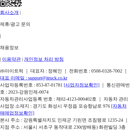
회사소개
|
제휴/광고 문의
|
채용정보
|
이용약관
|
개인정보 처리 방침
㈜아이트럭 ｜ 대표자 : 정혜인 ｜ 전화번호 :
0508-0328-7002
｜
대표 이메일 :
support@itruck.co.kr
사업자등록번호 : 853-87-01781
[사업자정보확인]
｜ 통신판매번
호 : 2023-강원인제-0074
자동차관리사업등록 번호 : 제02-4123-000402호 ｜ 자동차 관리
사업장 소재지 : 경기도 화성시 우정읍 포승항남로 976
[자동차
매매업정보확인]
본사 주소 : 강원특별자치도 인제군 기린면 조침령로 1235-24 ｜
지점 주소 : 서울시 서초구 동작대로 230(방배동) 화련빌딩 3층