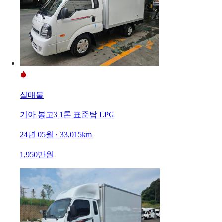
실매물
기아 봉고3 1톤 표준탑 LPG
24년 05월 · 33,015km
1,950만원