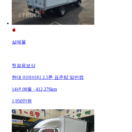
실매물
헛걸음보상
현대 이마이티 2.5톤 표준탑 일반캡
14년 08월 · 412,276km
1,950만원