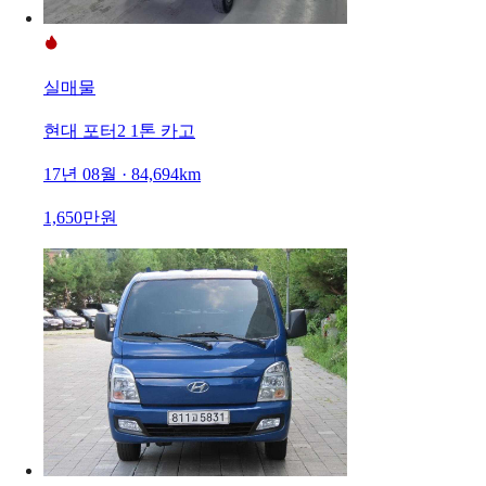
실매물
현대 포터2 1톤 카고
17년 08월 · 84,694km
1,650만원