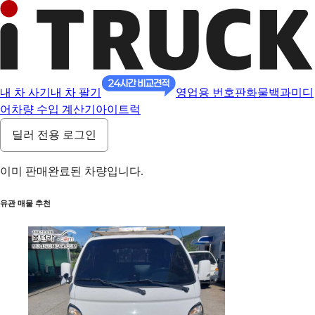
내 차 사기
내 차 팔기
영업용 번호판
화물백과
미디
어
차량 수입 계산기
아이트럭
딜러 전용 로그인
이미 판매완료된 차량입니다.
유관 매물 추천