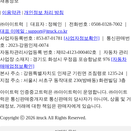
채용정보
|
이용약관
|
개인정보 처리 방침
㈜아이트럭 ｜ 대표자 : 정혜인 ｜ 전화번호 :
0508-0328-7002
｜
대표 이메일 :
support@itruck.co.kr
사업자등록번호 : 853-87-01781
[사업자정보확인]
｜ 통신판매번
호 : 2023-강원인제-0074
자동차관리사업등록 번호 : 제02-4123-000402호 ｜ 자동차 관리
사업장 소재지 : 경기도 화성시 우정읍 포승항남로 976
[자동차
매매업정보확인]
본사 주소 : 강원특별자치도 인제군 기린면 조침령로 1235-24 ｜
지점 주소 : 서울시 서초구 동작대로 230(방배동) 화련빌딩 3층
아이트럭 인증중고트럭은 ㈜아이트럭이 운영합니다. ㈜아이트
럭은 통신판매중개자로 통신판매의 당사자가 아니며, 상품 및 거
래정보, 거래에 대한 책임은 판매자에게 있습니다.
Copyright ⓒ 2026 itruck All Rights Reserved.