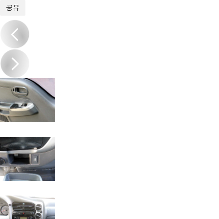
1
/
17
공유