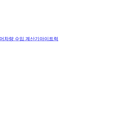
어
차량 수입 계산기
아이트럭