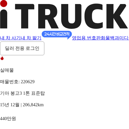
내 차 사기
내 차 팔기
영업용 번호판
화물백과
미디
딜러 전용 로그인
실매물
매물번호: 220629
기아 봉고3 1톤 표준탑
15년 12월 | 206,842km
440만원