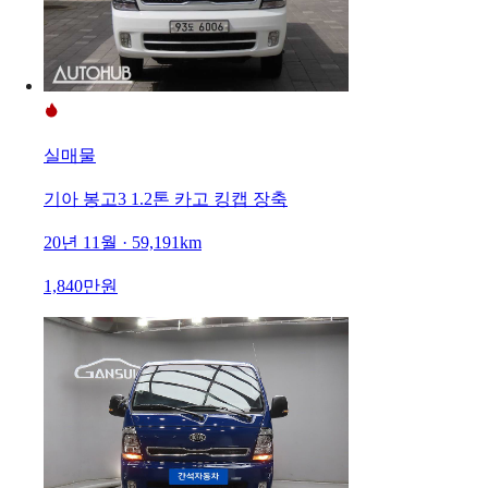
실매물
기아 봉고3 1.2톤 카고 킹캡 장축
20년 11월 · 59,191km
1,840만원