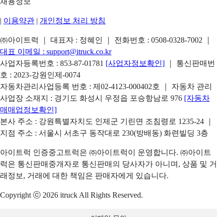
채용정보
|
이용약관
|
개인정보 처리 방침
㈜아이트럭 ｜ 대표자 : 정혜인 ｜ 전화번호 :
0508-0328-7002
｜
대표 이메일 :
support@itruck.co.kr
사업자등록번호 : 853-87-01781
[사업자정보확인]
｜ 통신판매번
호 : 2023-강원인제-0074
자동차관리사업등록 번호 : 제02-4123-000402호 ｜ 자동차 관리
사업장 소재지 : 경기도 화성시 우정읍 포승항남로 976
[자동차
매매업정보확인]
본사 주소 : 강원특별자치도 인제군 기린면 조침령로 1235-24 ｜
지점 주소 : 서울시 서초구 동작대로 230(방배동) 화련빌딩 3층
아이트럭 인증중고트럭은 ㈜아이트럭이 운영합니다. ㈜아이트
럭은 통신판매중개자로 통신판매의 당사자가 아니며, 상품 및 거
래정보, 거래에 대한 책임은 판매자에게 있습니다.
Copyright ⓒ 2026 itruck All Rights Reserved.