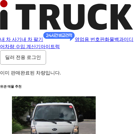
내 차 사기
내 차 팔기
영업용 번호판
화물백과
미디
어
차량 수입 계산기
아이트럭
딜러 전용 로그인
이미 판매완료된 차량입니다.
유관 매물 추천