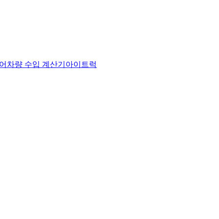
어
차량 수입 계산기
아이트럭