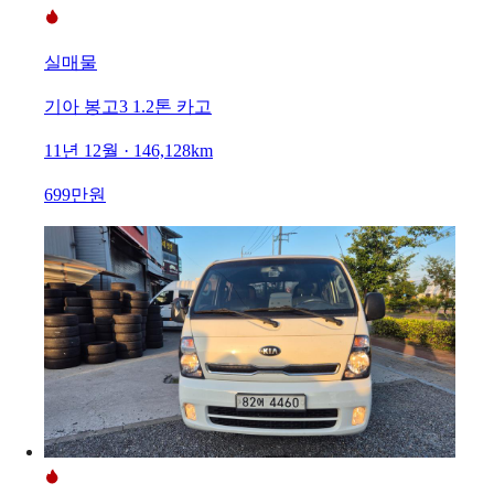
실매물
기아 봉고3 1.2톤 카고
11년 12월 · 146,128km
699만원