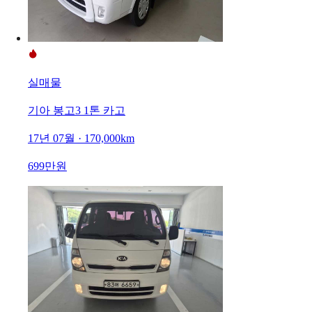
실매물
기아 봉고3 1톤 카고
17년 07월 · 170,000km
699만원