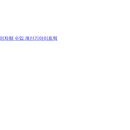
어
차량 수입 계산기
아이트럭