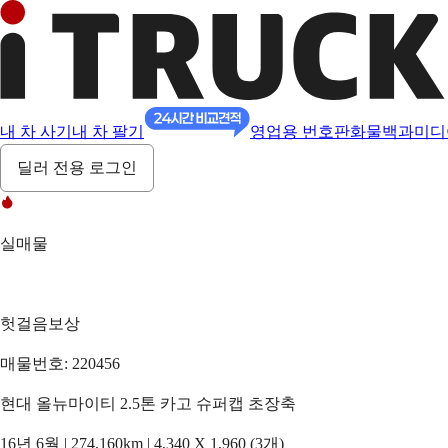
내 차 사기
내 차 팔기
영업용 번호판
화물백과
미디
딜러 전용 로그인
실매물
헛걸음보상
매물번호: 220456
현대 올뉴마이티 2.5톤 카고 슈퍼캡 초장축
16년 6월 | 274,160km | 4,340 X 1,960 (3개)