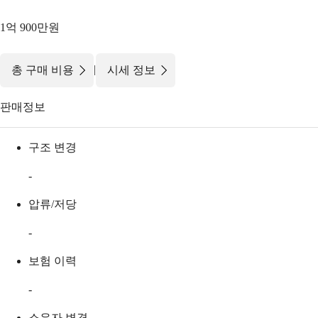
1억 900만원
|
총 구매 비용
시세 정보
판매정보
구조 변경
-
압류/저당
-
보험 이력
-
소유자 변경