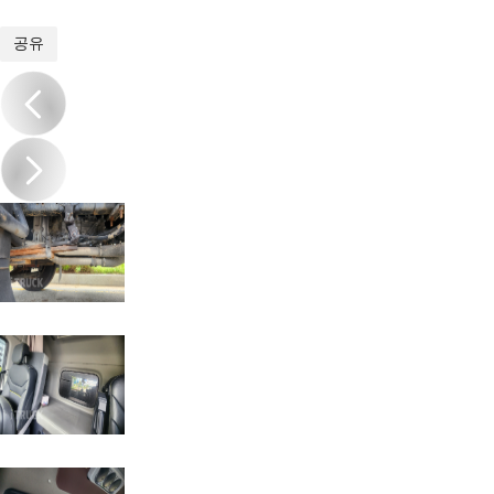
1
/
17
공유