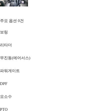
주요 옵션
0
건
보링
리타더
무진동(에어서스)
파워게이트
DPF
요소수
PTO