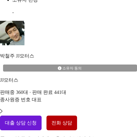
-
박철주
JJ모터스
소유자 동의
JJ모터스
판매중
360
대 · 판매 완료
441
대
종사원증 번호
대표
대출 상담 신청
전화 상담